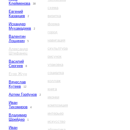
Клейменова
38
схема
Евгений
Казанцев
визитка
2
Искандер
форма
Мухамадеев
2
город
Валентин
навигация
Лощинин
5
скульптура
Александр
Штефанец
рисунок
Василий
упаковка
Сергеев
8
социалка
Егор Жгун
коллаж
Вячеслав
Кутеев
12
книга
Артем Горбунов
2
иконки
Иван
композиция
Тихомиров
4
интерьер
Владимир
Шрейдер
1
искусство
Иван
айдентика