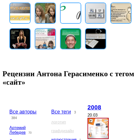
Рецензии Антона Герасименко с тегом
«сайт»
2008
Все авторы
Все теги
3
20.03
384
логотип
Артемий
графдизайн
Лебедев
70
иллюстрация