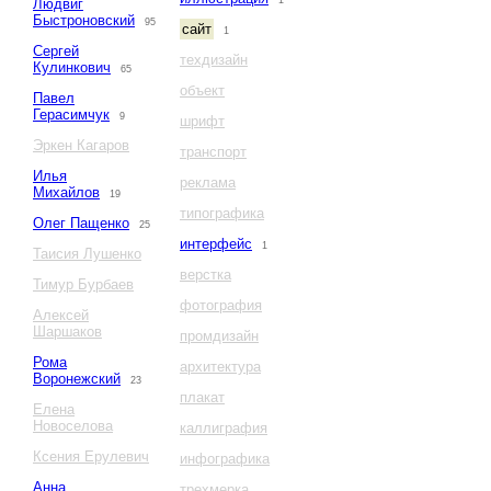
1
Людвиг
Быстроновский
95
сайт
1
Сергей
техдизайн
Кулинкович
65
объект
Павел
Герасимчук
9
шрифт
Эркен Кагаров
транспорт
Илья
реклама
Михайлов
19
типографика
Олег Пащенко
25
интерфейс
1
Таисия Лушенко
верстка
Тимур Бурбаев
фотография
Алексей
Шаршаков
промдизайн
Рома
архитектура
Воронежский
23
плакат
Елена
Новоселова
каллиграфия
Ксения Ерулевич
инфографика
Анна
трехмерка