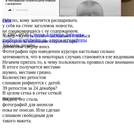
Неясно, кому захочется расшаривать
сайт
у себя на стене заголовок новости,
не ознакомившись с ее содержанием.
© 1995–2026
Студия Артемия Лебедева
Ховер «Купить билет» заставляет гоняться
mailbox@artlebedev.ru
,
адреса и телефоны
курсором за кнопками соцсетей при
Заказать дизайн...
движении сверху вниз.
Фотографии при наведении курсора настолько сильно
затемняются, что в некоторых случаях становятся еле видимым
Незачем прятать то, к чему пользователь проявил свое внимани
В итоге получается местами
шумно, местами грязно.
Количество репостов
слишком рифмуется с датой.
39 репостов за 24 декабря?
В целом сетка в сетке сеткой
погоняет.
Видно, что стиль
фотографий для анонсов
пока не описан. Или сделан
слишком свободным для
такого макета.