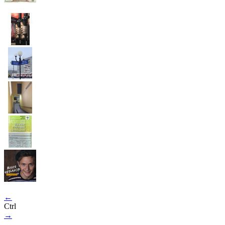
←
Ctrl
→