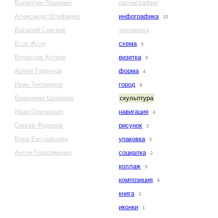
Валентин Лощинин
каллиграфия
Александр Штефанец
инфографика
10
Василий Сергеев
трехмерка
Егор Жгун
схема
6
Вячеслав Кутеев
визитка
8
Артем Горбунов
форма
4
Иван Тихомиров
город
8
Владимир Шрейдер
скульптура
Иван Оленкевич
навигация
4
Сергей Федоров
рисунок
2
Вера Евстафьева
упаковка
5
Антон Герасименко
социалка
2
коллаж
6
композиция
9
книга
2
иконки
1