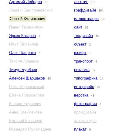
Артемий Лебедев
логотип
27
119
Людвиг Быстроновский
графдизайн
104
Сергей Кулинкович
иллюстрация
10
Павел Герасимчук
сайт
65
Эркен Кагаров
техдизайн
1
15
Илья Михайлов
объект
2
Олег Пащенко
шрифт
2
1
Таисия Лушенко
транспорт
4
Тимур Бурбаев
реклама
3
17
Алексей Шаршаков
типографика
35
14
Рома Воронежский
интерфейс
25
Елена Новоселова
верстка
43
Ксения Ерулевич
фотография
3
Анна Клейменова
промдизайн
Евгений Казанцев
архитектура
Искандер Мухамадеев
плакат
9