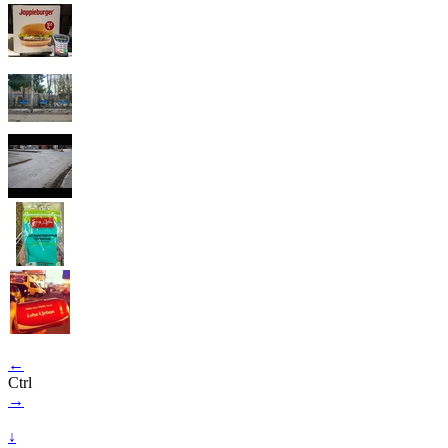
←
Ctrl
→
↓