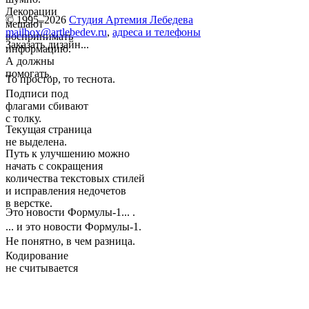
Декорации
© 1995–2026
Студия Артемия Лебедева
мешают
mailbox@artlebedev.ru
,
адреса и телефоны
воспринимать
Заказать дизайн...
информацию.
А должны
помогать.
То простор, то теснота.
Подписи под
флагами сбивают
с толку.
Текущая страница
не выделена.
Путь к улучшению можно
начать с сокращения
количества текстовых стилей
и исправления недочетов
в верстке.
Это новости Формулы-1... .
... и это новости Формулы-1.
Не понятно, в чем разница.
Кодирование
не считывается