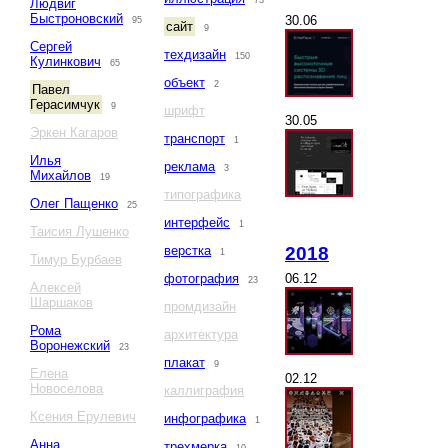
73
Людвиг
Быстроновский
30.06
95
сайт
9
Сергей
техдизайн
150
Кулинкович
65
объект
2
Павел
Герасимчук
9
шрифт
30.05
Эркен Кагаров
транспорт
1
Илья
реклама
3
Михайлов
19
типографика
Олег Пащенко
25
интерфейс
1
Таисия Лушенко
2018
верстка
1
Тимур Бурбаев
06.12
фотография
23
Алексей
Шаршаков
промдизайн
Рома
архитектура
Воронежский
23
плакат
9
Елена
02.12
Новоселова
каллиграфия
Ксения Ерулевич
инфографика
1
Анна
трехмерка