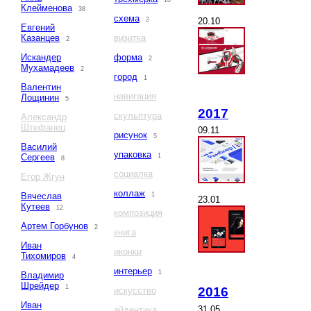
10
Клейменова
38
схема
20.10
2
Евгений
Казанцев
визитка
2
Искандер
форма
2
Мухамадеев
2
город
1
Валентин
навигация
Лощинин
5
2017
скульптура
Александр
Штефанец
09.11
рисунок
5
Василий
упаковка
Сергеев
1
8
социалка
Егор Жгун
коллаж
Вячеслав
1
23.01
Кутеев
12
композиция
Артем Горбунов
2
книга
Иван
иконки
Тихомиров
4
интерьер
1
Владимир
Шрейдер
1
2016
искусство
Иван
31.05
айдентика