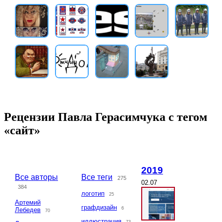
Рецензии Павла Герасимчука с тегом
«сайт»
2019
Все авторы
Все теги
275
02.07
384
логотип
25
Артемий
графдизайн
6
Лебедев
70
иллюстрация