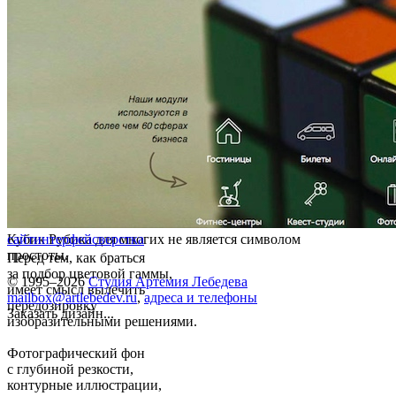
Кубик Рубика для многих не является символом
сайт
интерфейс
верстка
простоты.
Перед тем, как браться
за подбор цветовой гаммы,
© 1995–2026
Студия Артемия Лебедева
имеет смысл вылечить
mailbox@artlebedev.ru
,
адреса и телефоны
передозировку
Заказать дизайн...
изобразительными решениями.
Фотографический фон
с глубиной резкости,
контурные иллюстрации,