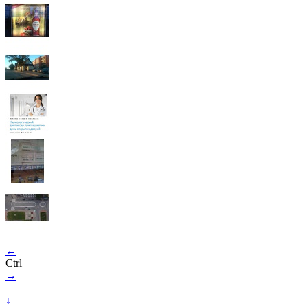
←
Ctrl
→
↓