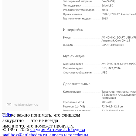
Также важно понимать, что слишком
сайт
аккуратно — это не всегда
именно то, что поможет продукту.
© 1995–2026
Студия Артемия Лебедева
mailbox@artlebedev.ru
,
адреса и телефоны