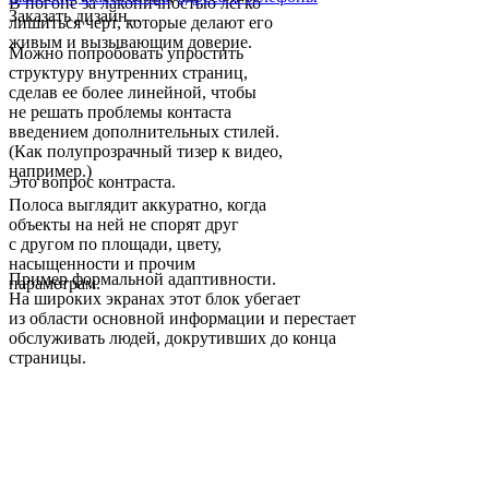
В погоне за лаконичностью легко
Заказать дизайн...
лишиться черт, которые делают его
живым и вызывающим доверие.
Можно попробовать упростить
структуру внутренних страниц,
сделав ее более линейной, чтобы
не решать проблемы контаста
введением дополнительных стилей.
(Как полупрозрачный тизер к видео,
например.)
Это вопрос контраста.
Полоса выглядит аккуратно, когда
объекты на ней не спорят друг
с другом по площади, цвету,
насыщенности и прочим
Пример формальной адаптивности.
параметрам.
На широких экранах этот блок убегает
из области основной информации и перестает
обслуживать людей, докрутивших до конца
страницы.