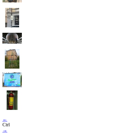
←
Ctrl
→