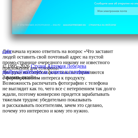
Для начала нужно ответить на вопрос «Что заставит
сайт
людей оставить свой почтовый адрес на пустой
промо-странице очередного никому не известного
© 1995–2026
Студия Артемия Лебедева
приложения для телефона?»
mailbox@artlebedev.ru
,
адреса и телефоны
Две руки на голубом фоне пока не справляются
Заказать дизайн...
с формированием интереса к продукту.
Возможность распечатать фотографии с телефона
не выглядит как то, чего все с нетерпением так долго
ждали, поэтому конверсию придется зарабатывать
тяжелым трудом: убедительно показывать
и рассказывать посетителям, зачем это сделано,
почему это интересно и кому это нужно.