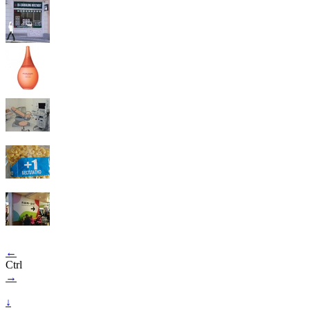
←
Ctrl
→
↓