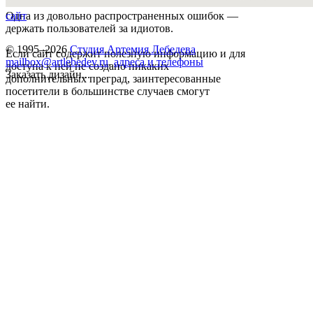
Одна из довольно распространенных ошибок —
сайт
держать пользователей за идиотов.
© 1995–2026
Студия Артемия Лебедева
Если сайт содержит полезную информацию и для
mailbox@artlebedev.ru
,
адреса и телефоны
доступа к ней не создано никаких
Заказать дизайн...
дополнительных преград, заинтересованные
посетители в большинстве случаев смогут
ее найти.