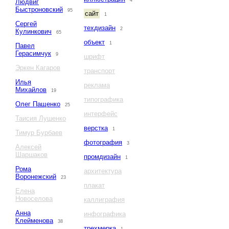
4
Людвиг
Быстроновский
95
сайт
1
Сергей
техдизайн
2
Кулинкович
65
объект
1
Павел
Герасимчук
9
шрифт
Эркен Кагаров
транспорт
Илья
реклама
Михайлов
19
типографика
Олег Пащенко
25
интерфейс
Таисия Лушенко
верстка
1
Тимур Бурбаев
фотография
3
Алексей
Шаршаков
промдизайн
1
Рома
архитектура
Воронежский
23
плакат
Елена
Новоселова
каллиграфия
Анна
инфографика
Клейменова
38
трехмерка