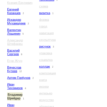
1
Ксения Ерулевич
схема
Евгений
Казанцев
визитка
2
1
Искандер
форма
Мухамадеев
2
город
Валентин
навигация
Лощинин
5
скульптура
Александр
Штефанец
рисунок
3
Василий
упаковка
Сергеев
8
социалка
Егор Жгун
коллаж
Вячеслав
2
Кутеев
12
композиция
Артем Горбунов
2
книга
Иван
иконки
Тихомиров
4
интерьер
Владимир
Шрейдер
1
искусство
Иван
айдентика