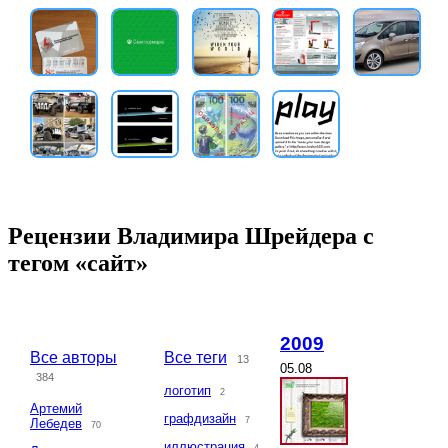
Рецензии Владимира Шрейдера с
тегом «сайт»
2009
Все авторы
Все теги
13
05.08
384
логотип
2
Артемий
графдизайн
7
Лебедев
70
иллюстрация