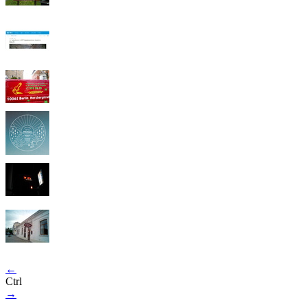
←
Ctrl
→