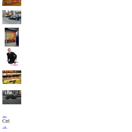
←
Ctrl
→