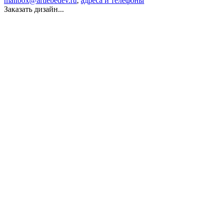
mailbox@artlebedev.ru
,
адреса и телефоны
Заказать дизайн...