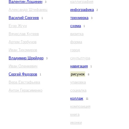
Валентин Лощинин
каллиграфия
3
Александр Штефанец
инфографика
2
Василий Сергеев
трехмерка
1
3
Егор Жгун
схема
1
Вячеслав Кутеев
визитка
Артем Горбунов
форма
Иван Тихомиров
город
Владимир Шрейдер
скульптура
3
Иван Оленкевич
навигация
1
Сергей Федоров
рисунок
1
8
Вера Евстафьева
упаковка
Антон Герасименко
социалка
коллаж
11
композиция
книга
иконки