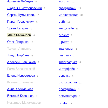
Артемий Лебедев
логотип
5
11
Людвиг Быстроновский
графдизайн
8
15
Сергей Кулинкович
иллюстрация
2
36
Павел Герасимчук
сайт
5
19
Эркен Кагаров
техдизайн
1
107
Илья Михайлов
объект
8
3
Олег Пащенко
шрифт
13
2
Таисия Лушенко
транспорт
3
Тимур Бурбаев
реклама
6
7
Алексей Шаршаков
типографика
3
4
Рома Воронежский
интерфейс
3
Елена Новоселова
верстка
1
6
Ксения Ерулевич
фотография
21
Анна Клейменова
промдизайн
1
2
Евгений Казанцев
архитектура
1
8
Искандер Мухамадеев
плакат
9