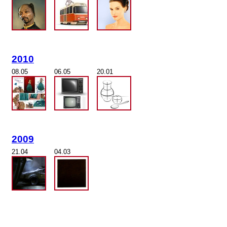
2010
08.05
06.05
20.01
2009
21.04
04.03