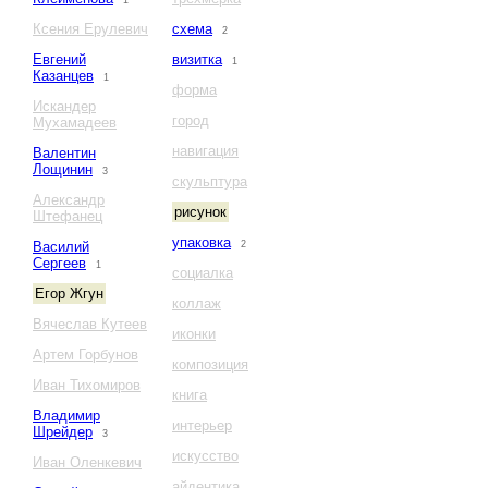
1
Ксения Ерулевич
схема
2
Евгений
визитка
1
Казанцев
1
форма
Искандер
город
Мухамадеев
навигация
Валентин
Лощинин
3
скульптура
Александр
рисунок
Штефанец
упаковка
Василий
2
Сергеев
1
социалка
Егор Жгун
коллаж
Вячеслав Кутеев
иконки
Артем Горбунов
композиция
Иван Тихомиров
книга
Владимир
интерьер
Шрейдер
3
искусство
Иван Оленкевич
айдентика