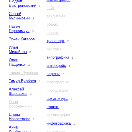
1
Людвиг
Быстроновский
8
сайт
Сергей
техдизайн
Кулинкович
2
объект
Павел
Герасимчук
5
шрифт
Эркен Кагаров
1
транспорт
2
Илья
реклама
Михайлов
8
типографика
1
Олег
Пащенко
13
интерфейс
1
Таисия Лушенко
верстка
1
Тимур Бурбаев
6
фотография
Алексей
промдизайн
Шаршаков
3
архитектура
1
Рома
Воронежский
плакат
1
Елена
каллиграфия
Новоселова
1
инфографика
1
Анна
Клейменова
трехмерка