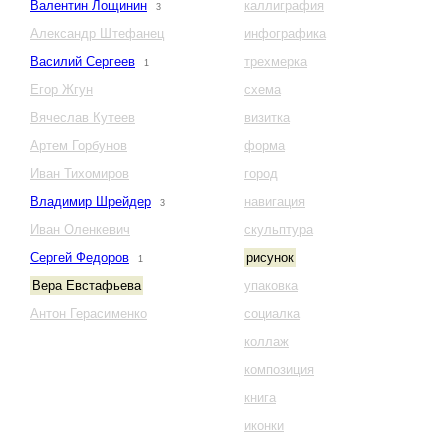
Валентин Лощинин
каллиграфия
3
Александр Штефанец
инфографика
Василий Сергеев
трехмерка
1
Егор Жгун
схема
Вячеслав Кутеев
визитка
Артем Горбунов
форма
Иван Тихомиров
город
Владимир Шрейдер
навигация
3
Иван Оленкевич
скульптура
Сергей Федоров
рисунок
1
Вера Евстафьева
упаковка
Антон Герасименко
социалка
коллаж
композиция
книга
иконки