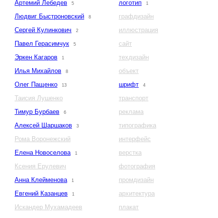
Артемий Лебедев
логотип
5
1
Людвиг Быстроновский
графдизайн
8
Сергей Кулинкович
иллюстрация
2
Павел Герасимчук
сайт
5
Эркен Кагаров
техдизайн
1
Илья Михайлов
объект
8
Олег Пащенко
шрифт
13
4
Таисия Лушенко
транспорт
Тимур Бурбаев
реклама
6
Алексей Шаршаков
типографика
3
Рома Воронежский
интерфейс
Елена Новоселова
верстка
1
Ксения Ерулевич
фотография
Анна Клейменова
промдизайн
1
Евгений Казанцев
архитектура
1
Искандер Мухамадеев
плакат