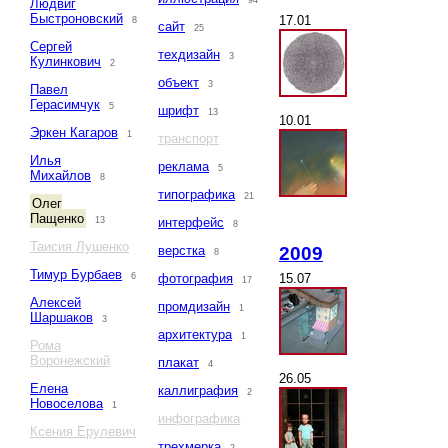
94
Людвиг
Быстроновский
17.01
8
сайт
25
Сергей
техдизайн
3
Кулинкович
2
объект
3
Павел
Герасимчук
5
шрифт
13
10.01
Эркен Кагаров
1
транспорт
Илья
реклама
5
Михайлов
8
типографика
21
Олег
Пащенко
13
интерфейс
8
Таисия Лушенко
2009
верстка
8
Тимур Бурбаев
15.07
6
фотография
17
Алексей
промдизайн
1
Шаршаков
3
архитектура
1
Рома
Воронежский
плакат
4
26.05
Елена
каллиграфия
2
Новоселова
1
инфографика
Ксения Ерулевич
трехмерка