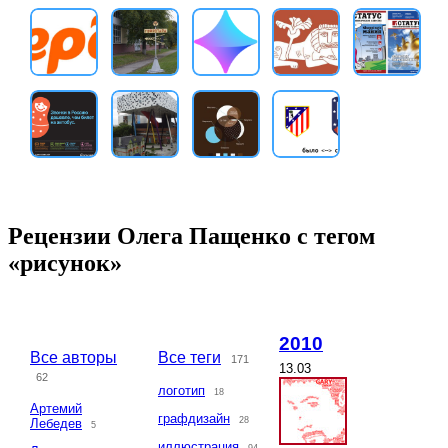
Рецензии Олега Пащенко с тегом
«рисунок»
2010
Все авторы
Все теги
171
13.03
62
логотип
18
Артемий
графдизайн
28
Лебедев
5
иллюстрация