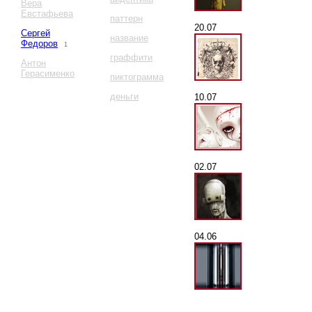
Вера
Евстафьева
паттерн
20.07
Сергей
название
Федоров
1
граффити
Антон
Герасименко
пиктограмма
деньги
10.07
02.07
04.06