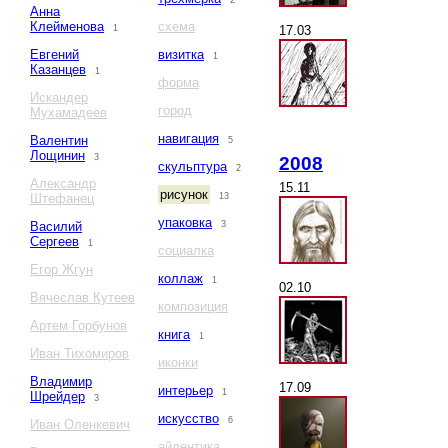
2
Анна
Клейменова
схема
17.03
1
Евгений
визитка
1
Казанцев
1
форма
Искандер
город
Мухамадеев
навигация
Валентин
5
Лощинин
3
2008
скульптура
2
Александр
15.11
рисунок
Штефанец
13
упаковка
Василий
3
Сергеев
1
социалка
Егор Жгун
коллаж
1
02.10
Вячеслав Кутеев
композиция
Артем Горбунов
книга
1
Иван Тихомиров
иконки
Владимир
17.09
интерьер
1
Шрейдер
3
искусство
6
Иван Оленкевич
айдентика