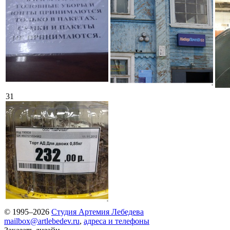
31
© 1995–2026
Студия Артемия Лебедева
mailbox@artlebedev.ru
,
адреса и телефоны