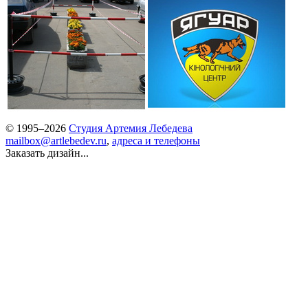
© 1995–2026
Студия Артемия Лебедева
mailbox@artlebedev.ru
,
адреса и телефоны
Заказать дизайн...