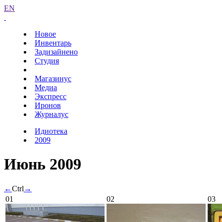
EN
Новое
Инвентарь
Задизайнено
Студия
Магазинус
Медиа
Экспресс
Иронов
Журналус
Идиотека
2009
Июнь 2009
←
Ctrl
→
01
02
03