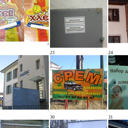
23
24
30
31