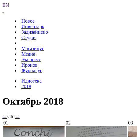
EN
Новое
Инвентарь
Задизайнено
Студия
Магазинус
Медиа
Экспресс
Иронов
Журналус
Идиотека
2018
Октябрь 2018
←
Ctrl
→
01
02
03