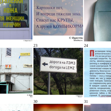
23
24
30
31