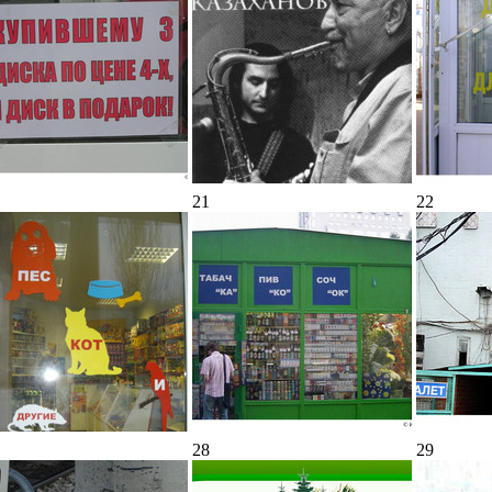
21
22
28
29