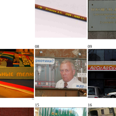
08
09
15
16