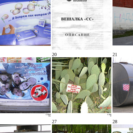
20
21
27
28