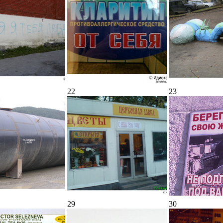
22
23
29
30