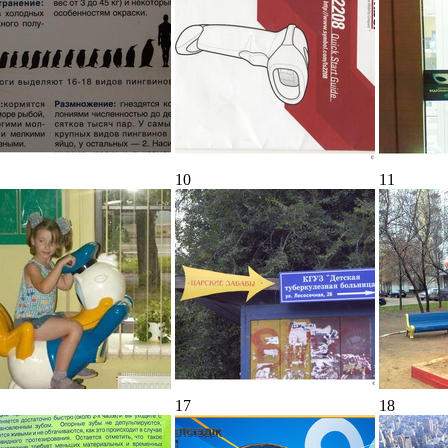
10
11
17
18