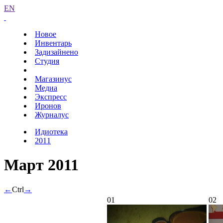
EN
Новое
Инвентарь
Задизайнено
Студия
Магазинус
Медиа
Экспресс
Иронов
Журналус
Идиотека
2011
Март 2011
←
Ctrl
→
01
02