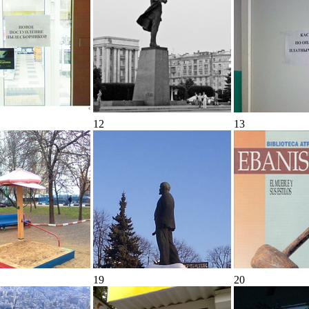
12
13
19
20