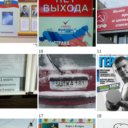
10
11
17
18