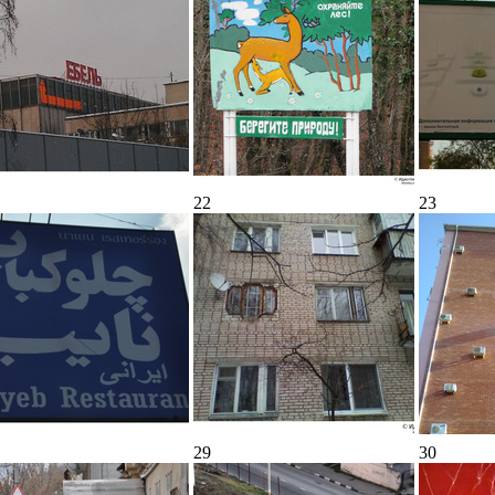
22
23
29
30