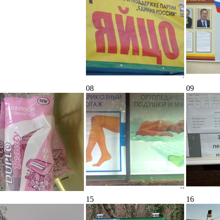
08
09
15
16