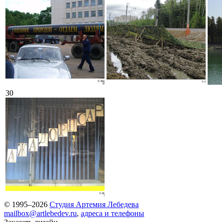
30
© 1995–2026
Студия Артемия Лебедева
mailbox@artlebedev.ru
,
адреса и телефоны