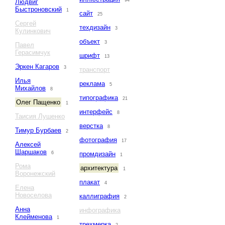
94
Людвиг
Быстроновский
1
сайт
25
Сергей
техдизайн
3
Кулинкович
объект
3
Павел
Герасимчук
шрифт
13
Эркен Кагаров
3
транспорт
Илья
реклама
5
Михайлов
8
типографика
21
Олег Пащенко
1
интерфейс
8
Таисия Лушенко
верстка
8
Тимур Бурбаев
2
фотография
17
Алексей
Шаршаков
6
промдизайн
1
Рома
архитектура
1
Воронежский
плакат
4
Елена
Новоселова
каллиграфия
2
Анна
инфографика
Клейменова
1
трехмерка