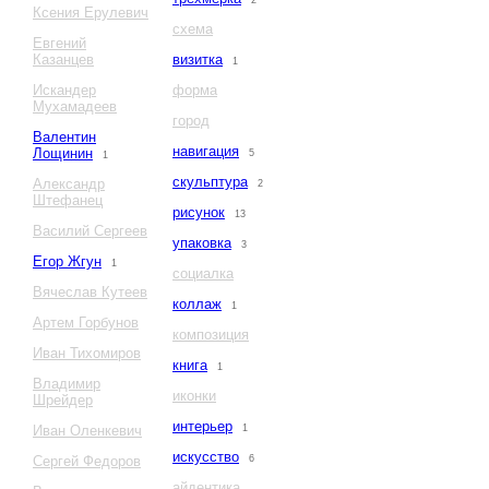
2
Ксения Ерулевич
схема
Евгений
Казанцев
визитка
1
Искандер
форма
Мухамадеев
город
Валентин
навигация
Лощинин
5
1
скульптура
Александр
2
Штефанец
рисунок
13
Василий Сергеев
упаковка
3
Егор Жгун
1
социалка
Вячеслав Кутеев
коллаж
1
Артем Горбунов
композиция
Иван Тихомиров
книга
1
Владимир
иконки
Шрейдер
интерьер
Иван Оленкевич
1
искусство
Сергей Федоров
6
айдентика