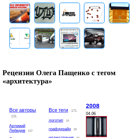
Рецензии Олега Пащенко с тегом
«архитектура»
2008
Все авторы
Все теги
171
04.06
131
логотип
18
Артемий
графдизайн
28
Лебедев
107
иллюстрация