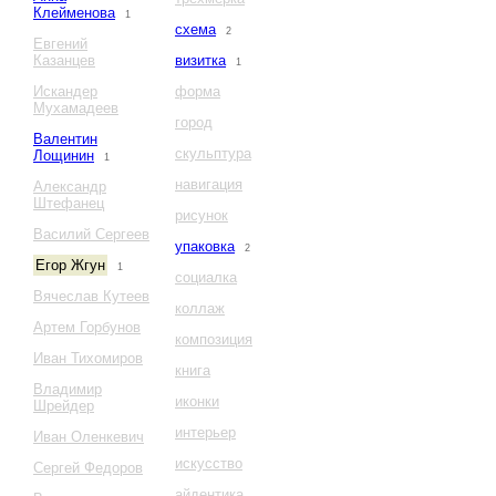
Клейменова
1
схема
2
Евгений
Казанцев
визитка
1
Искандер
форма
Мухамадеев
город
Валентин
скульптура
Лощинин
1
навигация
Александр
Штефанец
рисунок
Василий Сергеев
упаковка
2
Егор Жгун
1
социалка
Вячеслав Кутеев
коллаж
Артем Горбунов
композиция
Иван Тихомиров
книга
Владимир
иконки
Шрейдер
интерьер
Иван Оленкевич
искусство
Сергей Федоров
айдентика