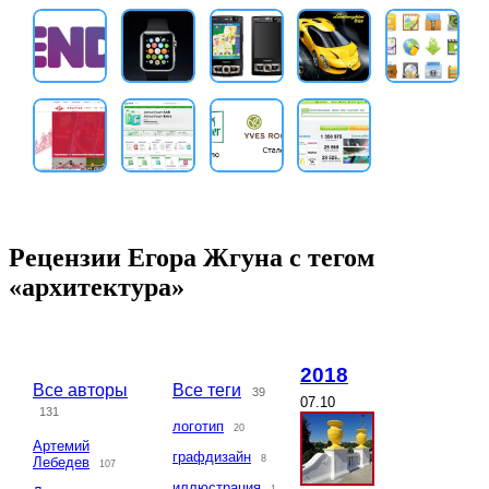
Рецензии Егора Жгуна с тегом
«архитектура»
2018
Все авторы
Все теги
39
07.10
131
логотип
20
Артемий
графдизайн
8
Лебедев
107
иллюстрация