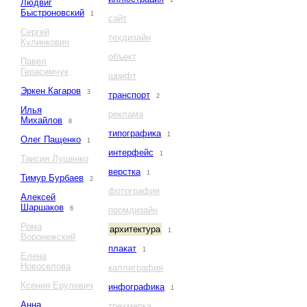
1
Людвиг
Быстроновский
1
сайт
Сергей
техдизайн
Кулинкович
объект
Павел
Герасимчук
шрифт
Эркен Кагаров
3
транспорт
2
Илья
реклама
Михайлов
8
типографика
1
Олег Пащенко
1
интерфейс
1
Таисия Лушенко
верстка
1
Тимур Бурбаев
2
фотография
Алексей
Шаршаков
6
промдизайн
Рома
архитектура
1
Воронежский
плакат
1
Елена
Новоселова
каллиграфия
Ксения Ерулевич
инфографика
1
Анна
трехмерка