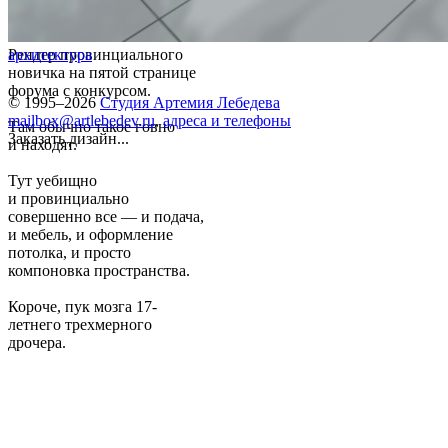
Рендер провинциального
архитектура
новичка на пятой странице
форума с конкурсом.
© 1995–2026
Студия Артемия Лебедева
mailbox@artlebedev.ru
,
адреса и телефоны
Там обычно такое говно
Заказать дизайн...
и находят.
Тут уебищно
и провинциально
совершенно все — и подача,
и мебель, и оформлениe
потолка, и просто
компоновка пространства.
Короче, пук мозга 17-
летнего трехмерного
дрочера.