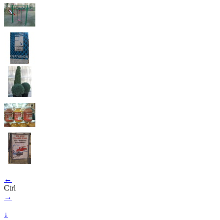
←
Ctrl
→
↓