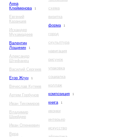
Анна
Клейменова
схема
1
Евгений
визитка
Казанцев
форма
1
Искандер
город
Мухамадеев
скульптура
Валентин
Лощинин
1
навигация
Александр
рисунок
Штефанец
упаковка
Василий Сергеев
социалка
Егор Жгун
1
коллаж
Вячеслав Кутеев
композиция
Артем Горбунов
1
книга
Иван Тихомиров
1
иконки
Владимир
Шрейдер
интерьер
Иван Оленкевич
искусство
Вера
айдентика