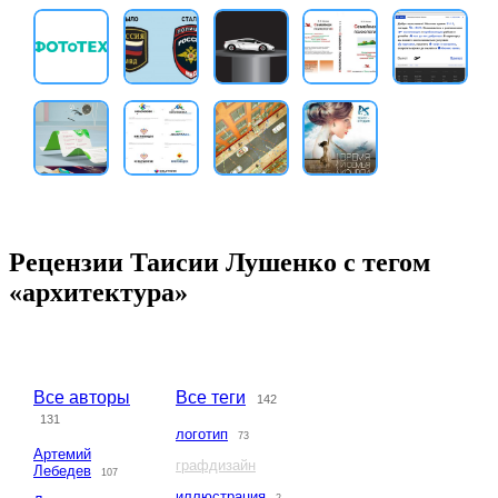
Рецензии Таисии Лушенко с тегом
«архитектура»
Все авторы
Все теги
142
131
логотип
73
Артемий
графдизайн
Лебедев
107
иллюстрация