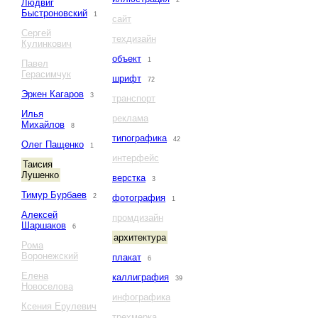
2
Людвиг
Быстроновский
1
сайт
Сергей
техдизайн
Кулинкович
объект
1
Павел
Герасимчук
шрифт
72
Эркен Кагаров
3
транспорт
Илья
реклама
Михайлов
8
типографика
42
Олег Пащенко
1
интерфейс
Таисия
Лушенко
верстка
3
Тимур Бурбаев
2
фотография
1
Алексей
промдизайн
Шаршаков
6
архитектура
Рома
Воронежский
плакат
6
Елена
каллиграфия
39
Новоселова
инфографика
Ксения Ерулевич
трехмерка