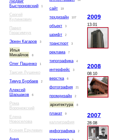
36
Людвиг
Быстроновский
1
сайт
19
Сергей
2009
техдизайн
107
Кулинкович
13.01
объект
3
Павел
Герасимчук
шрифт
2
Эркен Кагаров
3
транспорт
3
Илья
реклама
7
Михайлов
8
типографика
4
Олег Пащенко
1
2008
интерфейс
3
Таисия Лушенко
08.10
верстка
6
Тимур Бурбаев
2
фотография
21
Алексей
Шаршаков
6
промдизайн
2
Рома
архитектура
8
Воронежский
плакат
2007
9
Елена
Новоселова
каллиграфия
28.08
Ксения Ерулевич
инфографика
2
Анна
трехмерка