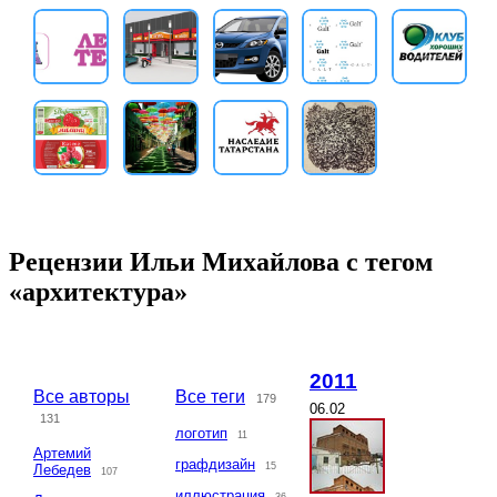
Рецензии Ильи Михайлова с тегом
«архитектура»
2011
Все авторы
Все теги
179
06.02
131
логотип
11
Артемий
графдизайн
15
Лебедев
107
иллюстрация