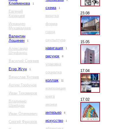
3
Клейменова
1
схема
1
Евгений
23.08
Казанцев
визитка
Искандер
форма
Мухамадеев
город
Валентин
скульптура
Лощинин
1
15.05
навигация
Александр
1
Штефанец
рисунок
8
Василий Сергеев
упаковка
Егор Жгун
1
17.04
социалка
Вячеслав Кутеев
коллаж
11
Артем Горбунов
композиция
Иван Тихомиров
книга
17.02
Владимир
иконки
Шрейдер
интерьер
Иван Оленкевич
6
искусство
Сергей Федоров
1
айдентика