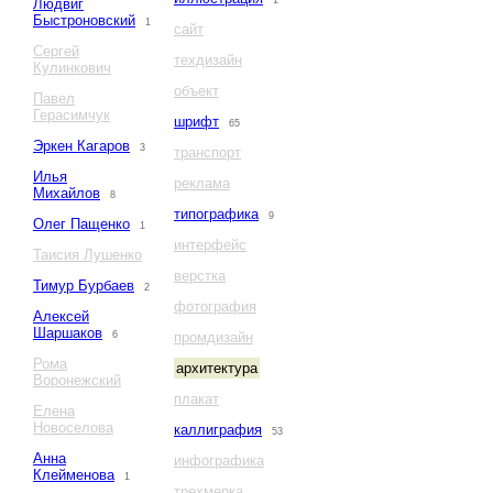
1
Людвиг
Быстроновский
1
сайт
Сергей
техдизайн
Кулинкович
объект
Павел
Герасимчук
шрифт
65
Эркен Кагаров
3
транспорт
Илья
реклама
Михайлов
8
типографика
9
Олег Пащенко
1
интерфейс
Таисия Лушенко
верстка
Тимур Бурбаев
2
фотография
Алексей
Шаршаков
6
промдизайн
Рома
архитектура
Воронежский
плакат
Елена
Новоселова
каллиграфия
53
Анна
инфографика
Клейменова
1
трехмерка