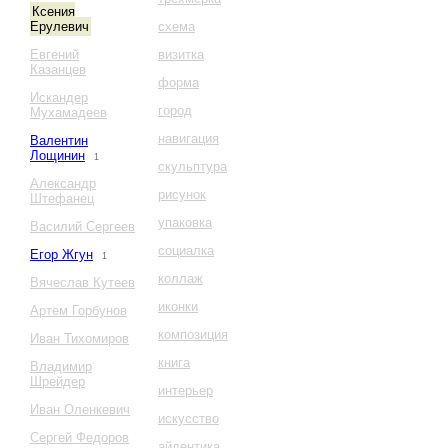
Ксения
Ерулевич
схема
Евгений
визитка
Казанцев
форма
Искандер
город
Мухамадеев
навигация
Валентин
Лощинин
1
скульптура
Александр
рисунок
Штефанец
упаковка
Василий Сергеев
социалка
Егор Жгун
1
коллаж
Вячеслав Кутеев
иконки
Артем Горбунов
композиция
Иван Тихомиров
книга
Владимир
Шрейдер
интерьер
Иван Оленкевич
искусство
Сергей Федоров
айдентика