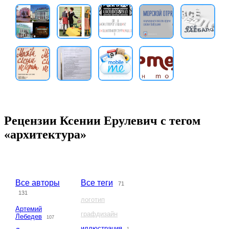
Рецензии Ксении Ерулевич с тегом
«архитектура»
Все авторы
Все теги
71
131
логотип
Артемий
графдизайн
Лебедев
107
иллюстрация