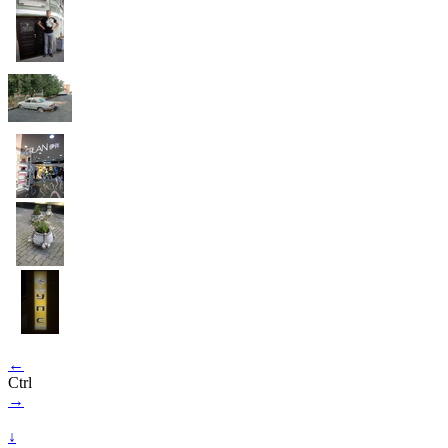
←
Ctrl
→
↓