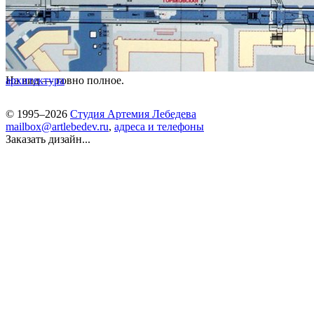
На вид — говно полное.
архитектура
© 1995–2026
Студия Артемия Лебедева
mailbox@artlebedev.ru
,
адреса и телефоны
Заказать дизайн...