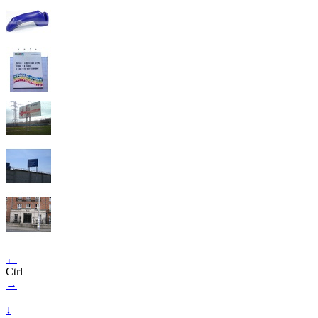
←
Ctrl
→
↓