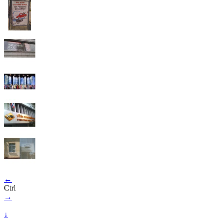
←
Ctrl
→
↓