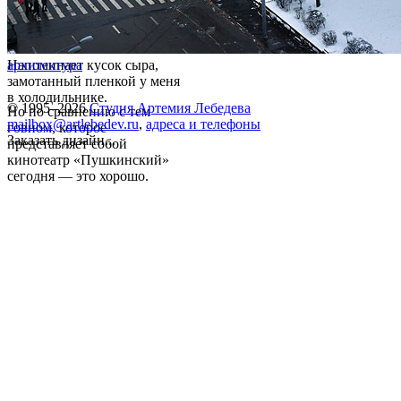
Напоминает кусок сыра,
архитектура
замотанный пленкой у меня
в холодильнике.
© 1995–2026
Студия Артемия Лебедева
Но по сравнению с тем
mailbox@artlebedev.ru
,
адреса и телефоны
говном, которое
Заказать дизайн...
представляет собой
кинотеатр «Пушкинский»
сегодня — это хорошо.