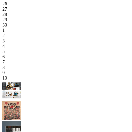
26
27
28
29
30
1
2
3
4
5
6
7
8
9
10