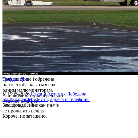
Точка в букве i обречена
графдизайн
на то, чтобы казаться еще
одним иллюминаторам.
© 1995–2026
Студия Артемия Лебедева
А иллюминаторы нереально
mailbox@artlebedev.ru
,
адреса и телефоны
мешают надписи.
Заказать дизайн...
Это буква J, и никак иначе
ее прочитать нельзя.
Короче, не затащено.