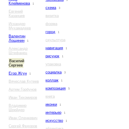
3
Клейменова
1
схема
3
Евгений
Казанцев
визитка
Искандер
форма
Мухамадеев
город
1
Валентин
скульптура
Лощинин
1
навигация
Александр
1
Штефанец
рисунок
1
Василий
упаковка
Сергеев
социалка
Егор Жгун
3
1
коллаж
Вячеслав Кутеев
1
композиция
Артем Горбунов
5
книга
Иван Тихомиров
иконки
Владимир
1
Шрейдер
интерьер
1
Иван Оленкевич
искусство
1
Сергей Федоров
айдентика