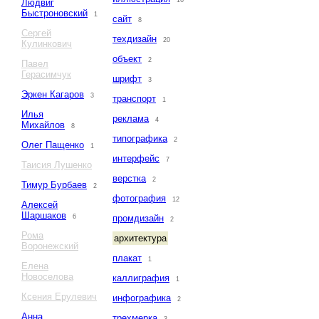
16
Людвиг
Быстроновский
1
сайт
8
Сергей
техдизайн
20
Кулинкович
объект
2
Павел
Герасимчук
шрифт
3
Эркен Кагаров
3
транспорт
1
Илья
реклама
4
Михайлов
8
типографика
2
Олег Пащенко
1
интерфейс
7
Таисия Лушенко
верстка
2
Тимур Бурбаев
2
фотография
12
Алексей
Шаршаков
6
промдизайн
2
Рома
архитектура
Воронежский
плакат
1
Елена
Новоселова
каллиграфия
1
Ксения Ерулевич
инфографика
2
Анна
трехмерка