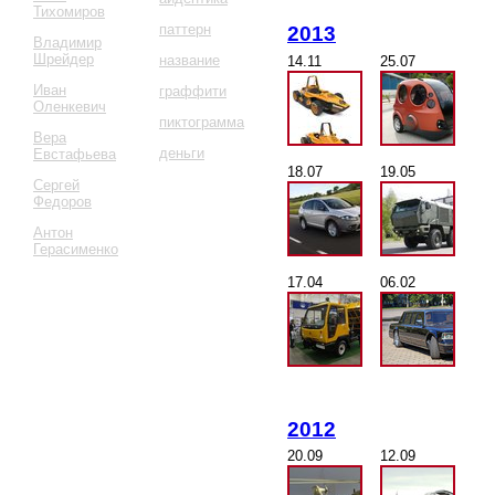
Тихомиров
паттерн
2013
Владимир
Шрейдер
название
14.11
25.07
Иван
граффити
Оленкевич
пиктограмма
Вера
деньги
Евстафьева
18.07
19.05
Сергей
Федоров
Антон
Герасименко
17.04
06.02
2012
20.09
12.09