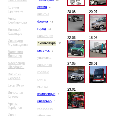
Новоселова
26
схема
Ксения
4
Ерулевич
28.08
20.07
визитка
Анна
форма
Клейменова
43
город
Евгений
13
Казанцев
навигация
22.06
18.06
Искандер
скульптура
35
Мухамадеев
рисунок
3
Валентин
Лощинин
упаковка
Александр
27.05
26.01
социалка
Штефанец
коллаж
Василий
Сергеев
книга
Егор Жгун
иконки
23.01
Вячеслав
композиция
3
Кутеев
интерьер
4
Артем
Горбунов
искусство
Иван
айдентика