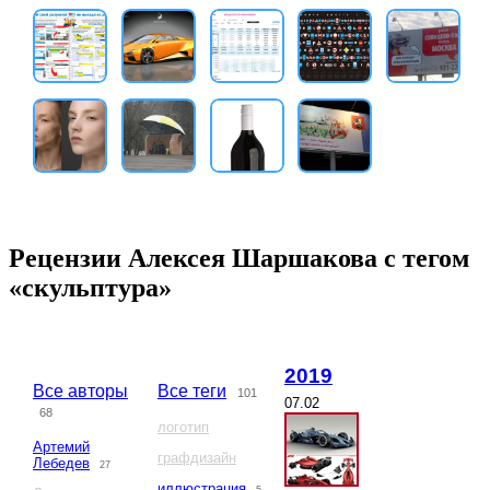
Рецензии Алексея Шаршакова с тегом
«скульптура»
2019
Все авторы
Все теги
101
07.02
68
логотип
Артемий
графдизайн
Лебедев
27
иллюстрация