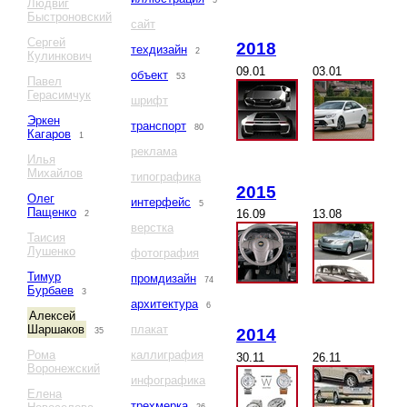
5
Людвиг
Быстроновский
сайт
Сергей
2018
техдизайн
2
Кулинкович
09.01
03.01
объект
53
Павел
Герасимчук
шрифт
Эркен
транспорт
80
Кагаров
1
реклама
Илья
Михайлов
типографика
2015
Олег
интерфейс
5
Пащенко
16.09
13.08
2
верстка
Таисия
Лушенко
фотография
Тимур
промдизайн
74
Бурбаев
3
архитектура
6
Алексей
Шаршаков
плакат
2014
35
Рома
каллиграфия
30.11
26.11
Воронежский
инфографика
Елена
трехмерка