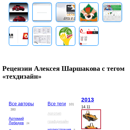
Рецензии Алексея Шаршакова с тегом
«техдизайн»
2013
Все авторы
Все теги
101
14.11
380
логотип
Артемий
графдизайн
Лебедев
24
иллюстрация