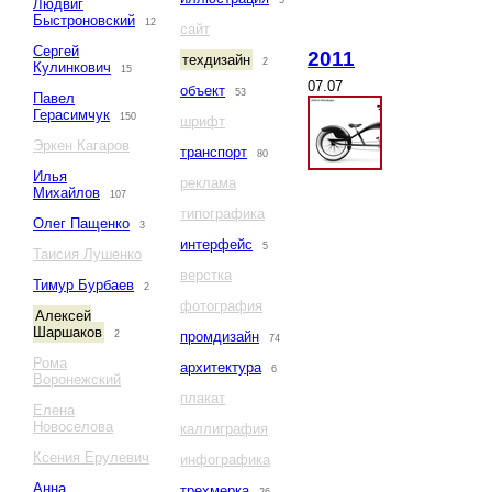
5
Людвиг
Быстроновский
12
сайт
Сергей
2011
техдизайн
2
Кулинкович
15
07.07
объект
53
Павел
Герасимчук
150
шрифт
Эркен Кагаров
транспорт
80
Илья
реклама
Михайлов
107
типографика
Олег Пащенко
3
интерфейс
5
Таисия Лушенко
верстка
Тимур Бурбаев
2
фотография
Алексей
Шаршаков
2
промдизайн
74
Рома
архитектура
6
Воронежский
плакат
Елена
Новоселова
каллиграфия
Ксения Ерулевич
инфографика
Анна
трехмерка