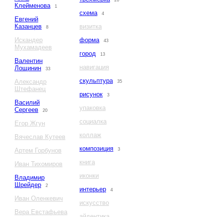
26
Клейменова
1
схема
4
Евгений
Казанцев
визитка
8
Искандер
форма
43
Мухамадеев
город
13
Валентин
навигация
Лощинин
33
скульптура
Александр
35
Штефанец
рисунок
3
Василий
упаковка
Сергеев
20
социалка
Егор Жгун
коллаж
Вячеслав Кутеев
композиция
Артем Горбунов
3
книга
Иван Тихомиров
иконки
Владимир
Шрейдер
2
интерьер
4
Иван Оленкевич
искусство
Вера Евстафьева
айдентика