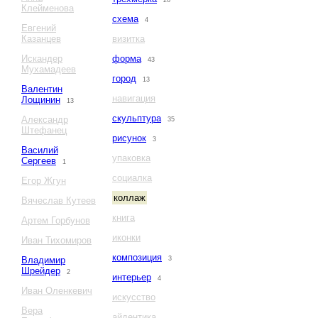
26
Клейменова
схема
4
Евгений
Казанцев
визитка
Искандер
форма
43
Мухамадеев
город
13
Валентин
навигация
Лощинин
13
скульптура
Александр
35
Штефанец
рисунок
3
Василий
упаковка
Сергеев
1
социалка
Егор Жгун
коллаж
Вячеслав Кутеев
книга
Артем Горбунов
иконки
Иван Тихомиров
композиция
Владимир
3
Шрейдер
2
интерьер
4
Иван Оленкевич
искусство
Вера
айдентика