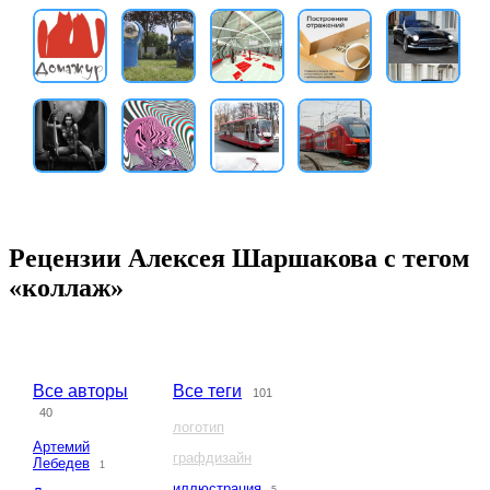
Рецензии Алексея Шаршакова с тегом
«коллаж»
Все авторы
Все теги
101
40
логотип
Артемий
графдизайн
Лебедев
1
иллюстрация