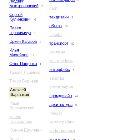
5
Людвиг
Быстроновский
2
сайт
Сергей
техдизайн
2
Кулинкович
6
объект
53
Павел
Герасимчук
1
шрифт
Эркен Кагаров
2
транспорт
80
Илья
реклама
Михайлов
11
типографика
Олег Пащенко
1
интерфейс
5
Таисия Лушенко
верстка
Тимур Бурбаев
фотография
Алексей
Шаршаков
промдизайн
74
Рома
архитектура
6
Воронежский
плакат
Елена
Новоселова
каллиграфия
Ксения Ерулевич
инфографика
Анна
трехмерка