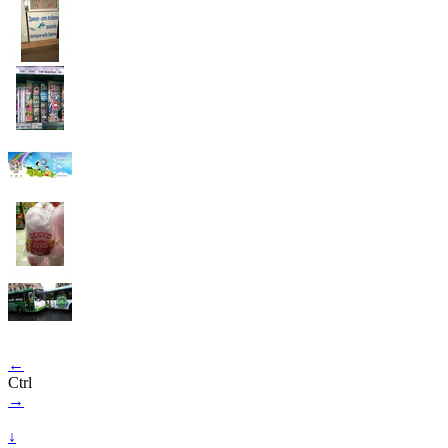
←
Ctrl
→
↓