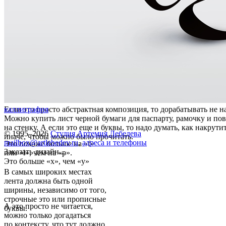
Если это просто абстрактная композиция, то дорабатывать не н
каллиграфия
Можно купить лист черной бумаги для паспарту, рамочку и пов
на стенку. А если это еще и буквы, то надо думать, как накрути
© 1995–2026
Студия Артемия Лебедева
иначе, чтобы можно было прочитать.
mailbox@artlebedev.ru
,
адреса и телефоны
Это похоже больше на «f»
Заказать дизайн...
или «l», чем на «p».
Это больше «x», чем «y»
В самых широких местах
лента должна быть одной
ширины, независимо от того,
строчные это или прописные
А это просто не читается,
буквы.
можно только догадаться
по контексту, что тут должно