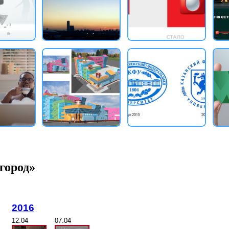
город»
2016
12.04
07.04