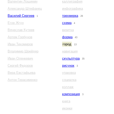
Валентин Лощинин
каллиграфия
Александр Штефанец
инфографика
Василий Сергеев
трехмерка
1
26
Егор Жгун
схема
4
Вячеслав Кутеев
визитка
Артем Горбунов
форма
43
Иван Тихомиров
город
13
Владимир Шрейдер
навигация
Иван Оленкевич
скульптура
35
Сергей Федоров
рисунок
3
Вера Евстафьева
упаковка
Антон Герасименко
социалка
коллаж
композиция
3
книга
иконки