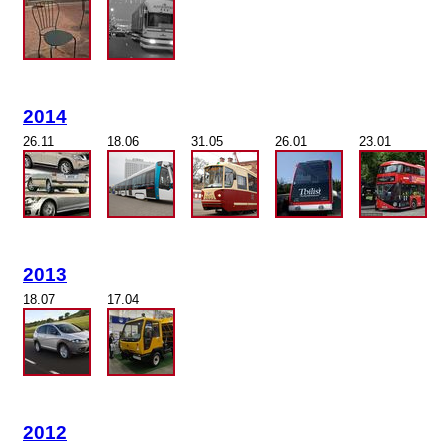
2014
26.11
18.06
31.05
26.01
23.01
2013
18.07
17.04
2012