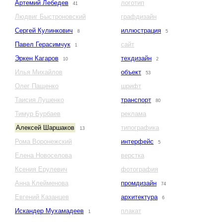
Артемий Лебедев
логотип
41
Людвиг Быстроновский
графдизайн
Сергей Кулинкович
иллюстрация
8
5
Павел Герасимчук
сайт
1
Эркен Кагаров
техдизайн
10
2
Илья Михайлов
объект
53
Олег Пащенко
шрифт
Таисия Лушенко
транспорт
80
Тимур Бурбаев
реклама
Алексей Шаршаков
типографика
13
Рома Воронежский
интерфейс
5
Елена Новоселова
верстка
Ксения Ерулевич
фотография
Анна Клейменова
промдизайн
74
Евгений Казанцев
архитектура
6
Искандер Мухамадеев
плакат
1