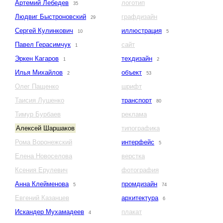
Артемий Лебедев
логотип
35
Людвиг Быстроновский
графдизайн
29
Сергей Кулинкович
иллюстрация
10
5
Павел Герасимчук
сайт
1
Эркен Кагаров
техдизайн
1
2
Илья Михайлов
объект
2
53
Олег Пащенко
шрифт
Таисия Лушенко
транспорт
80
Тимур Бурбаев
реклама
Алексей Шаршаков
типографика
Рома Воронежский
интерфейс
5
Елена Новоселова
верстка
Ксения Ерулевич
фотография
Анна Клейменова
промдизайн
5
74
Евгений Казанцев
архитектура
6
Искандер Мухамадеев
плакат
4