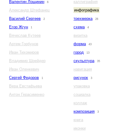
Валентин Лощинин
каллиграфия
6
Александр Штефанец
инфографика
Василий Сергеев
трехмерка
2
26
Егор Жгун
схема
1
4
Вячеслав Кутеев
визитка
Артем Горбунов
форма
43
Иван Тихомиров
город
13
Владимир Шрейдер
скульптура
35
Иван Оленкевич
навигация
Сергей Федоров
рисунок
1
3
Вера Евстафьева
упаковка
Антон Герасименко
социалка
коллаж
композиция
3
книга
иконки