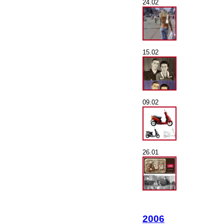
24.02
15.02
09.02
26.01
2006