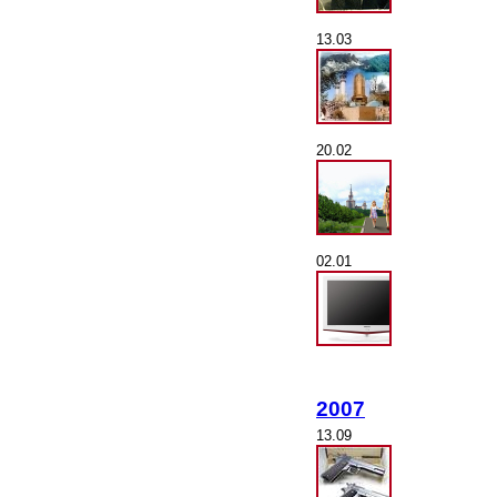
13.03
20.02
02.01
2007
13.09