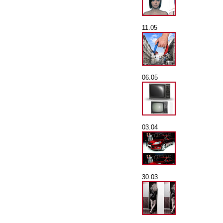
11.05
06.05
03.04
30.03