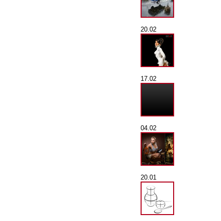
20.02
17.02
04.02
20.01