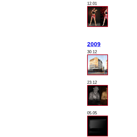
12.01
2009
30.12
23.12
05.05