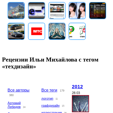
Рецензии Ильи Михайлова с тегом
«техдизайн»
2012
Все авторы
Все теги
179
28.03
380
логотип
11
Артемий
графдизайн
15
Лебедев
24
иллюстрация