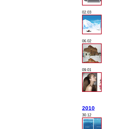
02.03
06.02
09.01
2010
30.12