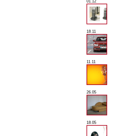
01.12
18.11
11.11
26.05
18.05