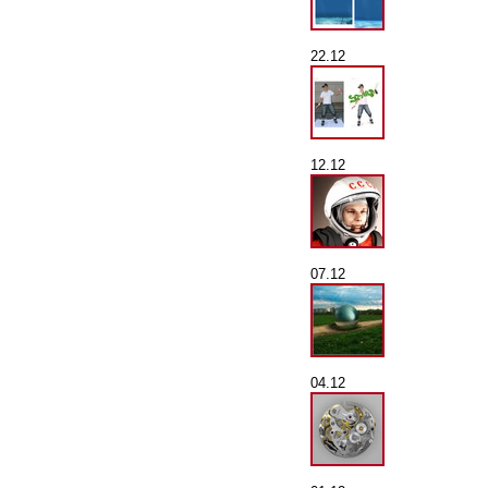
22.12
12.12
07.12
04.12