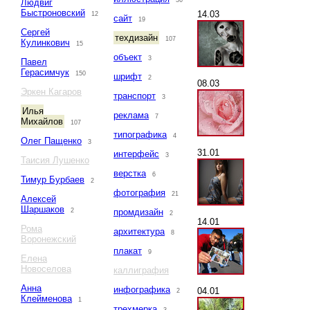
36
Людвиг
Быстроновский
14.03
12
сайт
19
Сергей
техдизайн
107
Кулинкович
15
объект
3
Павел
Герасимчук
150
шрифт
2
08.03
Эркен Кагаров
транспорт
3
Илья
реклама
7
Михайлов
107
типографика
4
Олег Пащенко
3
31.01
интерфейс
3
Таисия Лушенко
верстка
6
Тимур Бурбаев
2
фотография
21
Алексей
Шаршаков
2
промдизайн
2
14.01
Рома
архитектура
8
Воронежский
плакат
9
Елена
Новоселова
каллиграфия
Анна
инфографика
04.01
2
Клейменова
1
трехмерка