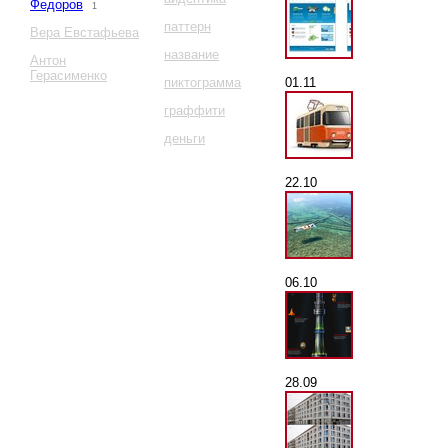
Федоров
1
паттерн
Вера Евстафьева
название
Антон
Герасименко
01.11
пиктограмма
граффити
деньги
22.10
06.10
28.09