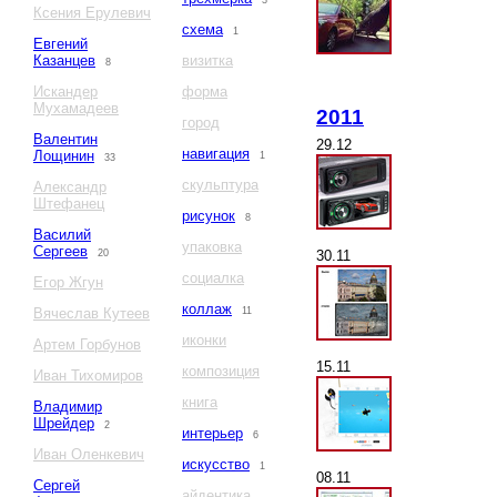
3
Ксения Ерулевич
схема
1
Евгений
Казанцев
визитка
8
Искандер
форма
Мухамадеев
2011
город
Валентин
29.12
навигация
Лощинин
1
33
скульптура
Александр
Штефанец
рисунок
8
Василий
упаковка
Сергеев
30.11
20
социалка
Егор Жгун
коллаж
Вячеслав Кутеев
11
иконки
Артем Горбунов
15.11
композиция
Иван Тихомиров
книга
Владимир
Шрейдер
2
интерьер
6
Иван Оленкевич
искусство
1
08.11
Сергей
айдентика