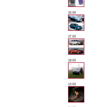
10.04
27.03
19.03
13.03