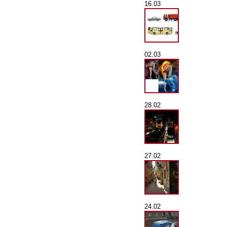
16.03
02.03
28.02
27.02
24.02