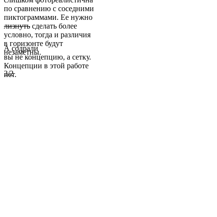
по сравнению с соседними
пиктограммами. Ее нужно
лизнуть
сделать более
условно, тогда и различия
в горизонте будут
А содрали
незаметны.
вы не концепцию, а сетку.
Концепции в этой работе
3/2
нет.