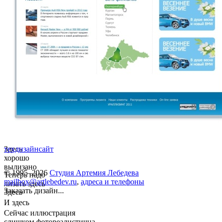
Здесь
техдизайн
сайт
хорошо
вылизано
© 1995–2026
Студия Артемия Лебедева
Теперь надо
mailbox@artlebedev.ru
,
адреса и телефоны
лизать здесь
Заказать дизайн...
Здесь
И здесь
Сейчас иллюстрация
слишком фотореалистична