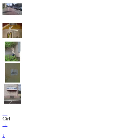
←
Ctrl
→
↓