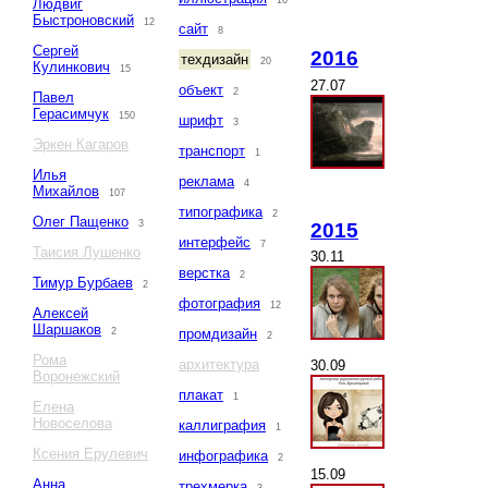
16
Людвиг
Быстроновский
12
сайт
8
Сергей
2016
техдизайн
20
Кулинкович
15
27.07
объект
2
Павел
Герасимчук
150
шрифт
3
Эркен Кагаров
транспорт
1
Илья
реклама
4
Михайлов
107
типографика
2
Олег Пащенко
3
2015
интерфейс
7
Таисия Лушенко
30.11
верстка
2
Тимур Бурбаев
2
фотография
12
Алексей
Шаршаков
2
промдизайн
2
Рома
архитектура
30.09
Воронежский
плакат
1
Елена
Новоселова
каллиграфия
1
Ксения Ерулевич
инфографика
2
15.09
Анна
трехмерка