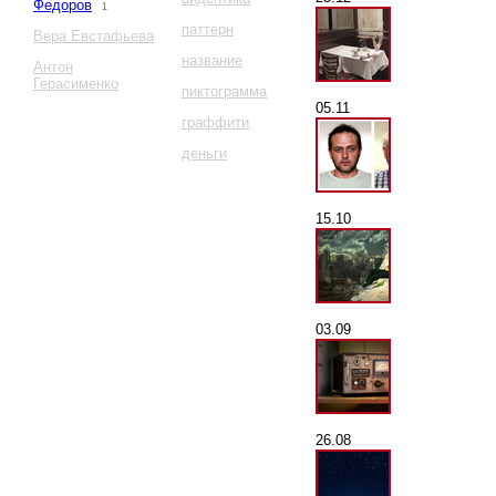
Федоров
1
паттерн
Вера Евстафьева
название
Антон
Герасименко
пиктограмма
05.11
граффити
деньги
15.10
03.09
26.08