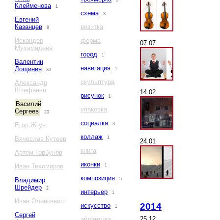
3
Клейменова
1
схема
3
Евгений
Казанцев
визитка
8
Искандер
форма
07.07
Мухамадеев
город
1
Валентин
навигация
Лощинин
1
33
скульптура
Александр
Штефанец
14.02
рисунок
1
Василий
упаковка
Сергеев
20
социалка
Егор Жгун
3
коллаж
Вячеслав Кутеев
1
24.01
книга
Артем Горбунов
иконки
Иван Тихомиров
1
композиция
Владимир
5
Шрейдер
2
интерьер
1
Иван Оленкевич
2014
искусство
1
Сергей
25.12
айдентика