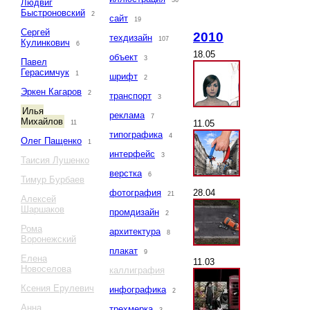
36
Людвиг
Быстроновский
2
сайт
19
Сергей
2010
техдизайн
107
Кулинкович
6
18.05
объект
3
Павел
Герасимчук
1
шрифт
2
Эркен Кагаров
2
транспорт
3
Илья
реклама
7
Михайлов
11.05
11
типографика
4
Олег Пащенко
1
интерфейс
3
Таисия Лушенко
верстка
6
Тимур Бурбаев
28.04
фотография
21
Алексей
Шаршаков
промдизайн
2
Рома
архитектура
8
Воронежский
плакат
9
Елена
11.03
Новоселова
каллиграфия
Ксения Ерулевич
инфографика
2
Анна
трехмерка