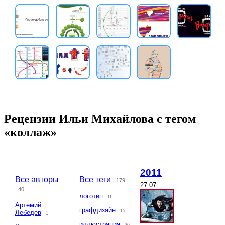
Рецензии Ильи Михайлова с тегом
«коллаж»
2011
Все авторы
Все теги
179
27.07
40
логотип
11
Артемий
графдизайн
15
Лебедев
1
иллюстрация