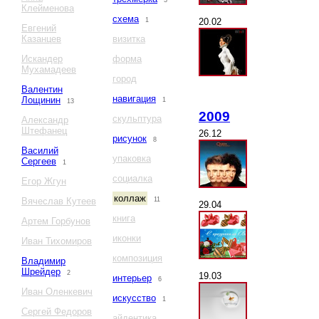
3
Клейменова
схема
20.02
1
Евгений
Казанцев
визитка
Искандер
форма
Мухамадеев
город
Валентин
навигация
Лощинин
1
13
2009
скульптура
Александр
Штефанец
26.12
рисунок
8
Василий
упаковка
Сергеев
1
социалка
Егор Жгун
коллаж
Вячеслав Кутеев
11
29.04
книга
Артем Горбунов
иконки
Иван Тихомиров
композиция
Владимир
Шрейдер
2
19.03
интерьер
6
Иван Оленкевич
искусство
1
Сергей Федоров
айдентика