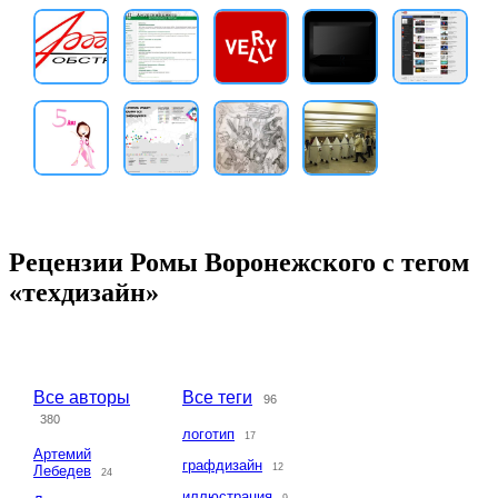
Рецензии Ромы Воронежского с тегом
«техдизайн»
Все авторы
Все теги
96
380
логотип
17
Артемий
графдизайн
12
Лебедев
24
иллюстрация