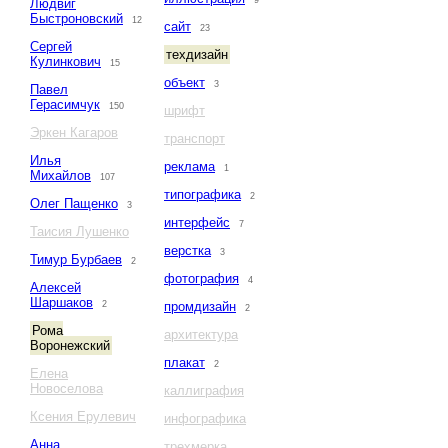
9
Людвиг
Быстроновский
12
сайт
23
Сергей
техдизайн
Кулинкович
15
объект
3
Павел
Герасимчук
150
шрифт
Эркен Кагаров
транспорт
Илья
реклама
1
Михайлов
107
типографика
2
Олег Пащенко
3
интерфейс
7
Таисия Лушенко
верстка
3
Тимур Бурбаев
2
фотография
4
Алексей
Шаршаков
2
промдизайн
2
Рома
архитектура
Воронежский
плакат
2
Елена
Новоселова
каллиграфия
Ксения Ерулевич
инфографика
Анна
трехмерка