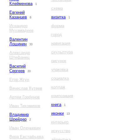
Клейменова
1
схема
Евгений
Казанцев
визитка
8
1
Искандер
форма
Мухамадеев
город
Валентин
навигация
Лощинин
33
скульптура
Александр
Штефанец
рисунок
Василий
упаковка
Сергеев
20
социалка
Егор Жгун
коллаж
Вячеслав Кутеев
композиция
Артем Горбунов
книга
Иван Тихомиров
1
иконки
Владимир
13
Шрейдер
2
интерьер
Иван Оленкевич
искусство
Вера Евстафьева
айдентика