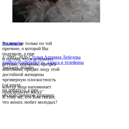
Видимо не только по той
техдизайн
причине, о которой Вы
подумали, а еще
© 1995–2026
Студия Артемия Лебедева
и потому, что в результате
mailbox@artlebedev.ru
,
адреса и телефоны
ретуши, художник, презрев
Заказать дизайн...
анатомию, придал лицу этой
достойной женщины
чрезмерную плоскостность
(«я упала
контур лица напоминает
на лопату»), а шее —
приклеенную маску
несвойственную толщину.
К тому же, кто Вам сказал,
что жених любит молодых?