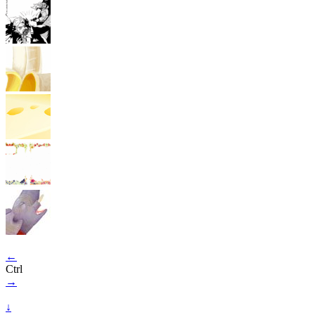
←
Ctrl
→
↓