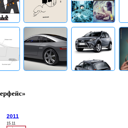
терфейс»
2011
15.11